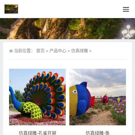
当前位置：
首页
»
产品中心
»
仿真绿雕
»
仿真绿雕-孔雀开屏
仿真绿雕-鱼