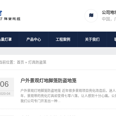
公司地
中国，
鸟巢灯罩
产品中心
工程案例
关于我们
当前位置：
首页
»
灯具防盗笼
户外景观灯地脚笼防盗地笼
06
户外景观灯地脚笼防盗地笼 近年很多景观项目亮化改造后，迷
2020-04
年，景观带的亮化灯具却变得七零八落，让人感到十分心痛。公共
我们公司专门开发出一种...