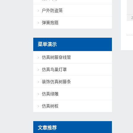
户外防盗笼
弹簧抱箍
菜单演示
仿真树藤穿线管
仿真鸟巢灯罩
装饰仿真树藤条
仿真绿雕
仿真树桩
文章推荐