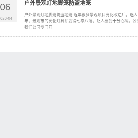
户外景观灯地脚笼防盗地笼
06
户外景观灯地脚笼防盗地笼 近年很多景观项目亮化改造后，迷
2020-04
年，景观带的亮化灯具却变得七零八落，让人感到十分心痛。公共
我们公司专门开...