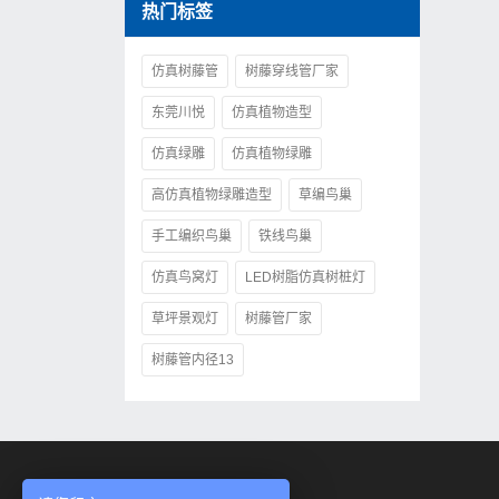
热门标签
仿真树藤管
树藤穿线管厂家
东莞川悦
仿真植物造型
仿真绿雕
仿真植物绿雕
高仿真植物绿雕造型
草编鸟巢
手工编织鸟巢
铁线鸟巢
仿真鸟窝灯
LED树脂仿真树桩灯
草坪景观灯
树藤管厂家
树藤管内径13