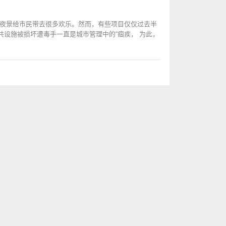
人夜景给市民带去很多欢乐。然而，有些项目仅仅过去半
设施被损坏遭毒手一直是城市管理中的“痼疾， 为此，