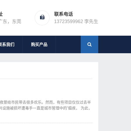
址
联系电话
广东，东莞
13723599962 李先生
联系我们
购买产品
人夜景给市民带去很多欢乐。然而，有些项目仅仅过去半
设施被损坏遭毒手一直是城市管理中的“痼疾， 为此，